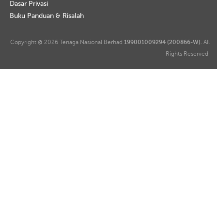
Dasar Privasi
Buku Panduan & Risalah
Copyright @ 2026 Tenaga Nasional Berhad
199001009294 (200866-W).
All
Rights Reserved.